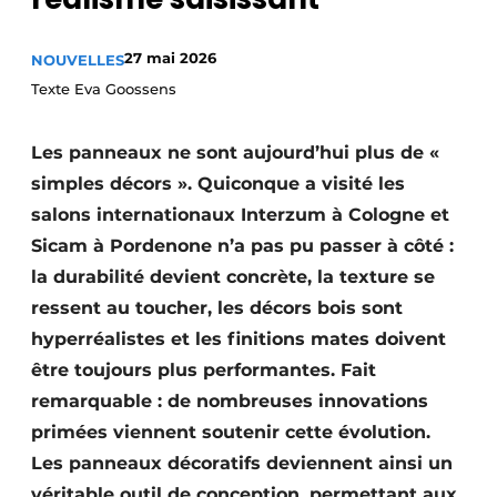
Podcasts
27 mai 2026
NOUVELLES
Privacy / Cookie statement
Texte Eva Goossens
S’inscrire à l’événement
S’inscrire
Les panneaux ne sont aujourd’hui plus de «
S’inscrire
simples décors ». Quiconque a visité les
Termes et conditions
salons internationaux Interzum à Cologne et
Sicam à Pordenone n’a pas pu passer à côté :
Video’s
la durabilité devient concrète, la texture se
ressent au toucher, les décors bois sont
hyperréalistes et les finitions mates doivent
être toujours plus performantes. Fait
remarquable : de nombreuses innovations
primées viennent soutenir cette évolution.
Les panneaux décoratifs deviennent ainsi un
véritable outil de conception, permettant aux