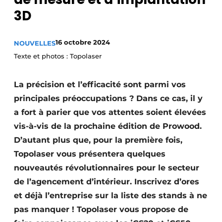
Podcasts
3D
Privacy / Cookie statement
16 octobre 2024
NOUVELLES
S’inscrire à l’événement
Texte et photos : Topolaser
S’inscrire
S’inscrire
La précision et l’efficacité sont parmi vos
Termes et conditions
principales préoccupations ? Dans ce cas, il y
a fort à parier que vos attentes soient élevées
Video’s
vis-à-vis de la prochaine édition de Prowood.
D’autant plus que, pour la première fois,
Topolaser vous présentera quelques
nouveautés révolutionnaires pour le secteur
de l’agencement d’intérieur. Inscrivez d’ores
et déjà l’entreprise sur la liste des stands à ne
pas manquer ! Topolaser vous propose de