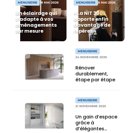
MENUISERIE
18 MAI 2026
MENUISERIE
8 MAI 2026
Podcasts
Un éclairage qui
« La NIT 300
Privacy / Cookie statement
s’adapte à vos
apporte enfin
aménagements
davantage de
S’inscrire à l’événement
sur mesure
repères »
S’inscrire
S’inscrire
MENUISERIE
Termes et conditions
24 NOVEMBRE 2025
Video’s
Rénover
durablement,
étape par étape
MENUISERIE
21 NOVEMBRE 2025
Un gain d’espace
grâce à
d’élégantes