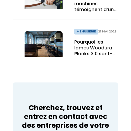
machines
témoignent d’un
siècle
d’expérience et
d’innovation
MENUISERIE
21 MAI 2025
Pourquoi les
lames Woodura
Planks 3.0 sont-
elles idéales pour
les
établissements
de restauration ?
Cherchez, trouvez et
entrez en contact avec
des entreprises de votre