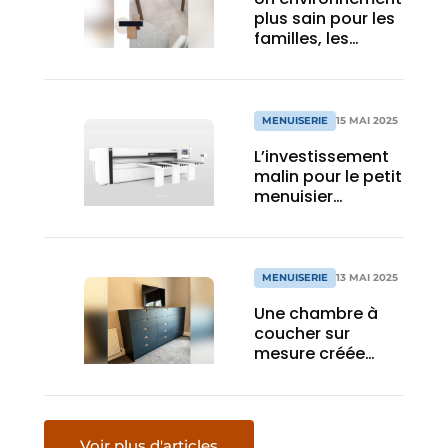
plus sain pour les
familles, les
animaux de
compagnie et les
poseurs de
parquets
MENUISERIE
15 MAI 2025
L’investissement
malin pour le petit
menuisier
ambitieux
MENUISERIE
13 MAI 2025
Une chambre à
coucher sur
mesure créée
avec un panneau
MDF de haute
qualité
Voir plus d'articles