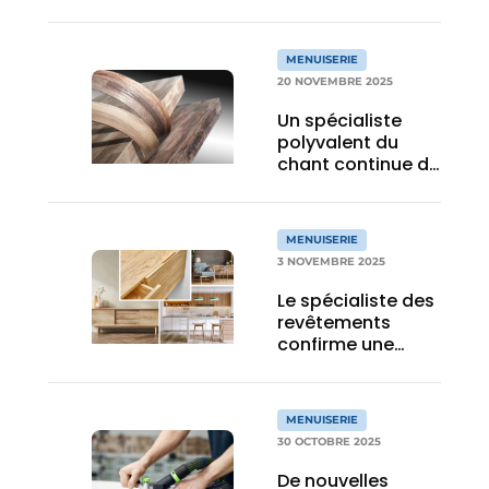
ferrures pour
portes
coulissantes
MENUISERIE
20 NOVEMBRE 2025
Un spécialiste
polyvalent du
chant continue de
créer de la valeur
MENUISERIE
3 NOVEMBRE 2025
Le spécialiste des
revêtements
confirme une
nouvelle fois son
rôle de pionnier
MENUISERIE
30 OCTOBRE 2025
De nouvelles