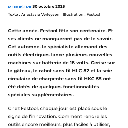
Podcasts
30 octobre 2025
MENUISERIE
Texte : Anastasia Verleysen Illustration : Festool
Privacy / Cookie statement
S’inscrire à l’événement
Cette année, Festool fête son centenaire. Et
S’inscrire
ses clients ne manqueront pas de le savoir.
S’inscrire
Cet automne, le spécialiste allemand des
outils électriques lance plusieurs nouvelles
Termes et conditions
machines sur batterie de 18 volts. Cerise sur
Video’s
le gâteau, le rabot sans fil HLC 82 et la scie
circulaire de charpente sans fil HKC 55 ont
été dotés de quelques fonctionnalités
spéciales supplémentaires.
Chez Festool, chaque jour est placé sous le
signe de l’innovation. Comment rendre les
outils encore meilleurs, plus faciles à utiliser,