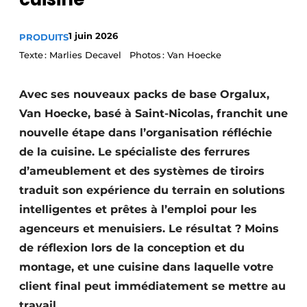
Podcasts
1 juin 2026
PRODUITS
Privacy / Cookie statement
Texte : Marlies Decavel Photos : Van Hoecke
S’inscrire à l’événement
S’inscrire
Avec ses nouveaux packs de base Orgalux,
S’inscrire
Van Hoecke, basé à Saint-Nicolas, franchit une
Termes et conditions
nouvelle étape dans l’organisation réfléchie
de la cuisine. Le spécialiste des ferrures
Video’s
d’ameublement et des systèmes de tiroirs
traduit son expérience du terrain en solutions
intelligentes et prêtes à l’emploi pour les
agenceurs et menuisiers. Le résultat ? Moins
de réflexion lors de la conception et du
montage, et une cuisine dans laquelle votre
client final peut immédiatement se mettre au
travail.