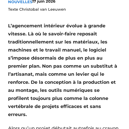
17 juin 2026
NOUVELLES
Podcasts
Texte Christobal van Leeuwen
Privacy / Cookie statement
L’agencement intérieur évolue à grande
S’inscrire à l’événement
vitesse. Là où le savoir-faire reposait
S’inscrire
traditionnellement sur les matériaux, les
S’inscrire
machines et le travail manuel, le logiciel
Termes et conditions
s’impose désormais de plus en plus au
Video’s
premier plan. Non pas comme un substitut à
l’artisanat, mais comme un levier qui le
renforce. De la conception à la production et
au montage, les outils numériques se
profilent toujours plus comme la colonne
vertébrale de projets efficaces et sans
erreurs.
Alors qu’un projet débutait autrefois au crayon