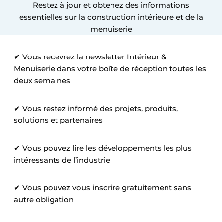
Restez à jour et obtenez des informations
Podcasts
essentielles sur la construction intérieure et de la
Privacy / Cookie statement
menuiserie
S’inscrire à l’événement
✔ Vous recevrez la newsletter Intérieur &
S’inscrire
Menuiserie dans votre boîte de réception toutes les
S’inscrire
deux semaines
Termes et conditions
✔ Vous restez informé des projets, produits,
Video’s
solutions et partenaires
✔ Vous pouvez lire les développements les plus
intéressants de l’industrie
✔ Vous pouvez vous inscrire gratuitement sans
autre obligation