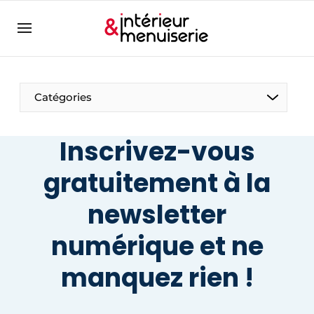
Aanmelden
Bedrijven
Contact
Catégories
Contact
Contact
Inscrivez-vous
Contact direct
gratuitement à la
Emploi
newsletter
Enregistrer une offre d’emploi
Entreprises
Merci de votre inscription
S’inscrire
numérique et ne
Home
manquez rien !
Meest gelezen
Newsletter