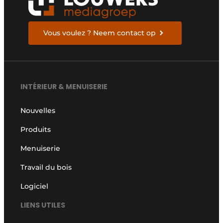
r
i
e
n
s
g
Vous voulez ? Neem contact op
*
*
INTÉRIEUR & MENUISERIE
Nouvelles
Produits
Menuiserie
Travail du bois
Logiciel
LIENS UTILES