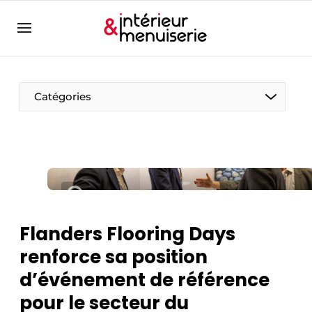
Aanmelden
Bedrijven
Contact
Catégories
Contact
Contact
Contact direct
Emploi
Enregistrer une offre d’emploi
Flanders Flooring Days
Entreprises
Merci de votre inscription
S’inscrire
renforce sa position
Home
d’événement de référence
Meest gelezen
pour le secteur du
Newsletter