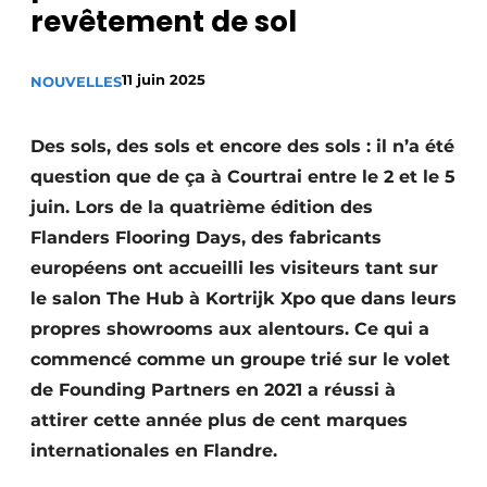
revêtement de sol
Podcasts
Privacy / Cookie statement
11 juin 2025
NOUVELLES
S’inscrire à l’événement
S’inscrire
Des sols, des sols et encore des sols : il n’a été
S’inscrire
question que de ça à Courtrai entre le 2 et le 5
juin. Lors de la quatrième édition des
Termes et conditions
Flanders Flooring Days, des fabricants
Video’s
européens ont accueilli les visiteurs tant sur
le salon The Hub à Kortrijk Xpo que dans leurs
propres showrooms aux alentours. Ce qui a
commencé comme un groupe trié sur le volet
de Founding Partners en 2021 a réussi à
attirer cette année plus de cent marques
internationales en Flandre.