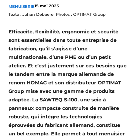
15 mai 2025
MENUISERIE
Podcasts
Texte : Johan Debaere Photos : OPTIMAT Group
Privacy / Cookie statement
S’inscrire à l’événement
Efficacité, flexibilité, ergonomie et sécurité
S’inscrire
sont essentielles dans toute entreprise de
S’inscrire
fabrication, qu’il s’agisse d’une
multinationale, d’une PME ou d’un petit
Termes et conditions
atelier. Et c’est justement sur ces besoins que
Video’s
le tandem entre la marque allemande de
renom HOMAG et son distributeur OPTIMAT
Group mise avec une gamme de produits
adaptée. La SAWTEQ S-100, une scie à
panneaux compacte construite de manière
robuste, qui intègre les technologies
éprouvées du fabricant allemand, constitue
un bel exemple. Elle permet à tout menuisier