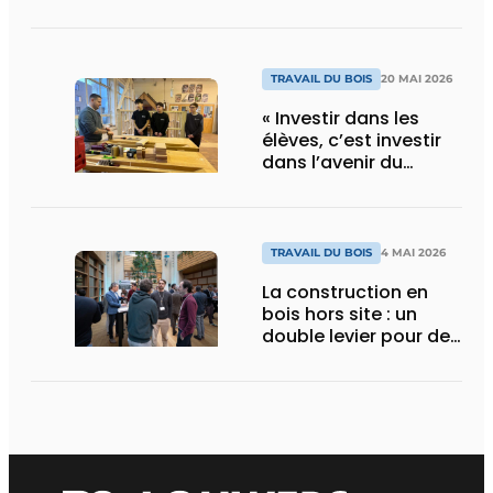
entreprises de
transformation de la
pierre et du verre
TRAVAIL DU BOIS
20 MAI 2026
« Investir dans les
élèves, c’est investir
dans l’avenir du
secteur »
TRAVAIL DU BOIS
4 MAI 2026
La construction en
bois hors site : un
double levier pour des
réalisations durables
et plus intelligentes