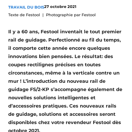
Podcasts
27 octobre 2021
TRAVAIL DU BOIS
Texte de Festool
Photographie par Festool
Privacy / Cookie statement
S’inscrire à l’événement
Il y a 60 ans, Festool inventait le tout premier
S’inscrire
rail de guidage. Perfectionné au fil du temps,
S’inscrire
il comporte cette année encore quelques
innovations bien pensées. Le résultat: des
Termes et conditions
coupes rectilignes précises en toutes
Video’s
circonstances, même à la verticale contre un
mur ! L’introduction du nouveau rail de
guidage FS/2-KP s’accompagne également de
nouvelles solutions intelligentes et
d’accessoires pratiques. Ces nouveaux rails
de guidage, solutions et accessoires seront
disponibles chez votre revendeur Festool dès
octobre 2021.