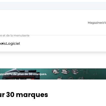
Magazines
Vi
e et de la menuiserie
bois
Logiciel
appareils de plus de 30 marques.
n
our 30 marques