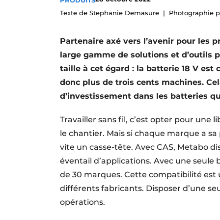
PRODUITS
Podcasts
Texte de Stephanie Demasure
Photographie 
Privacy / Cookie statement
Partenaire axé vers l’avenir pour les
S’inscrire à l’événement
large gamme de solutions et d’outils p
S’inscrire
taille à cet égard : la batterie 18 V e
S’inscrire
donc plus de trois cents machines. Cela
Termes et conditions
d’investissement dans les batteries qu
Video’s
Travailler sans fil, c’est opter pour un
le chantier. Mais si chaque marque a sa
vite un casse-tête. Avec CAS, Metabo di
éventail d’applications. Avec une seule 
de 30 marques. Cette compatibilité est 
différents fabricants. Disposer d’une seu
opérations.