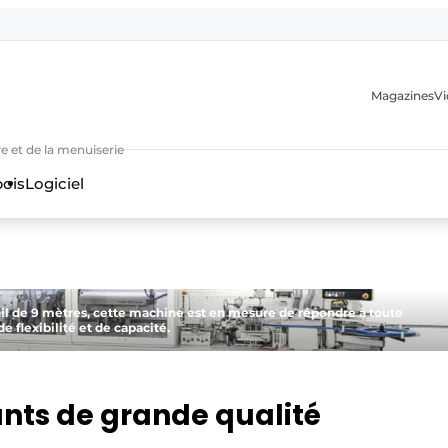
Magazines
Vi
e et de la menuiserie
bois
Logiciel
ail de 9 mètres, cette machine est en mesure de répondre à toute
 flexibilité et de capacité.
n
nts de grande qualité