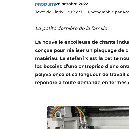
26 octobre 2022
PRODUITS
Podcasts
Texte de Cindy De Kegel
Photographie par Rog
Privacy / Cookie statement
S’inscrire à l’événement
La petite dernière de la famille
S’inscrire
La nouvelle encolleuse de chants indus
S’inscrire
conçue pour réaliser un plaquage de q
Termes et conditions
matériau. La stefani x est la petite n
Video’s
les besoins d’une entreprise d’une ent
polyvalence et sa longueur de travail
répondre à toute demande en termes de q