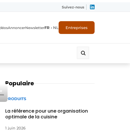
Suivez-nous
FR
•
NL
Entreprises
déos
Annoncer
Newsletter
Populaire
de
PRODUITS
La référence pour une organisation
optimale de la cuisine
1 juin 2026