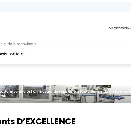
Magazines
Vi
e et de la menuiserie
bois
Logiciel
s, cette machine est en mesure de répondre à toute demande en termes 
ité.
n
ants D’EXCELLENCE