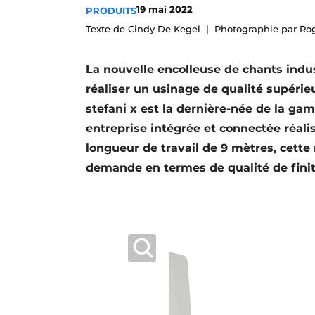
19 mai 2022
PRODUITS
Podcasts
Texte de Cindy De Kegel
Photographie par Rog
Privacy / Cookie statement
S’inscrire à l’événement
La nouvelle encolleuse de chants indu
S’inscrire
réaliser un usinage de qualité supérie
stefani x est la dernière-née de la ga
S’inscrire
entreprise intégrée et connectée réali
Termes et conditions
longueur de travail de 9 mètres, cett
Video’s
demande en termes de qualité de finitio