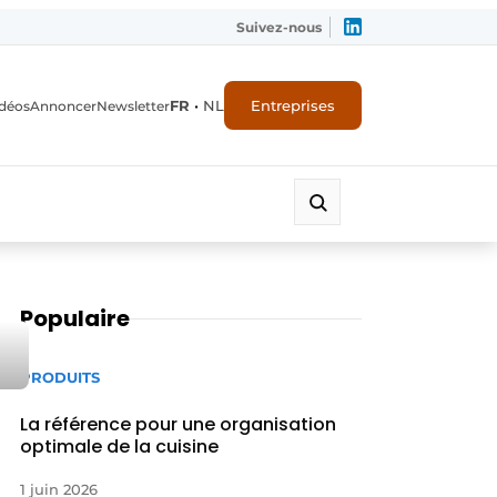
Suivez-nous
FR
•
NL
Entreprises
déos
Annoncer
Newsletter
Populaire
PRODUITS
La référence pour une organisation
optimale de la cuisine
1 juin 2026