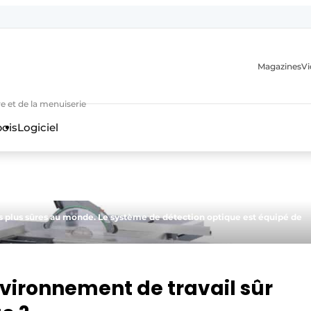
Magazines
Vi
e et de la menuiserie
bois
Logiciel
s plus sûres au monde. Le système de détection optique est équipé de
n
nvironnement de travail sûr