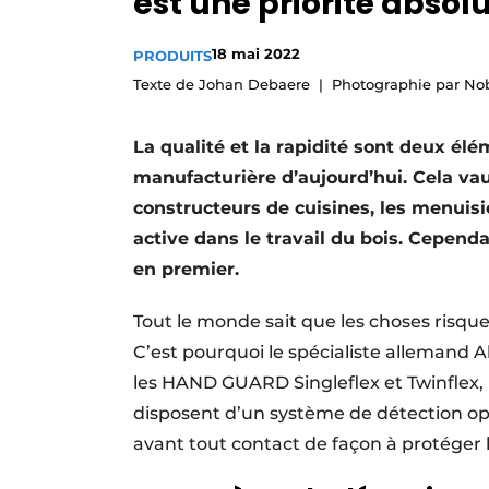
est une priorité absolu
Podcasts
18 mai 2022
PRODUITS
Privacy / Cookie statement
Texte de Johan Debaere
Photographie par No
S’inscrire à l’événement
S’inscrire
La qualité et la rapidité sont deux é
S’inscrire
manufacturière d’aujourd’hui. Cela vau
constructeurs de cuisines, les menuisie
Termes et conditions
active dans le travail du bois. Cependa
Video’s
en premier.
Tout le monde sait que les choses risque
C’est pourquoi le spécialiste allemand Al
les HAND GUARD Singleflex et Twinflex, 
disposent d’un système de détection op
avant tout contact de façon à protéger le