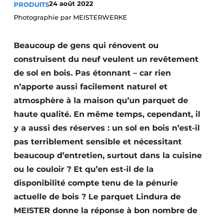
24 août 2022
PRODUITS
Podcasts
Photographie par MEISTERWERKE
Privacy / Cookie statement
S’inscrire à l’événement
Beaucoup de gens qui rénovent ou
construisent du neuf veulent un revêtement
S’inscrire
de sol en bois. Pas étonnant – car rien
S’inscrire
n’apporte aussi facilement naturel et
Termes et conditions
atmosphère à la maison qu’un parquet de
Video’s
haute qualité. En même temps, cependant, il
y a aussi des réserves : un sol en bois n’est-il
pas terriblement sensible et nécessitant
beaucoup d’entretien, surtout dans la cuisine
ou le couloir ? Et qu’en est-il de la
disponibilité compte tenu de la pénurie
actuelle de bois ? Le parquet Lindura de
MEISTER donne la réponse à bon nombre de