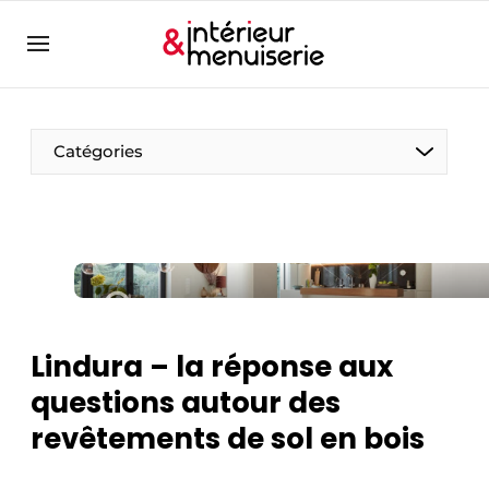
Aanmelden
Bedrijven
Contact
Catégories
Contact
Contact
Contact direct
Emploi
Enregistrer une offre d’emploi
Lindura – la réponse aux
Entreprises
Merci de votre inscription
S’inscrire
questions autour des
Home
revêtements de sol en bois
Meest gelezen
Newsletter