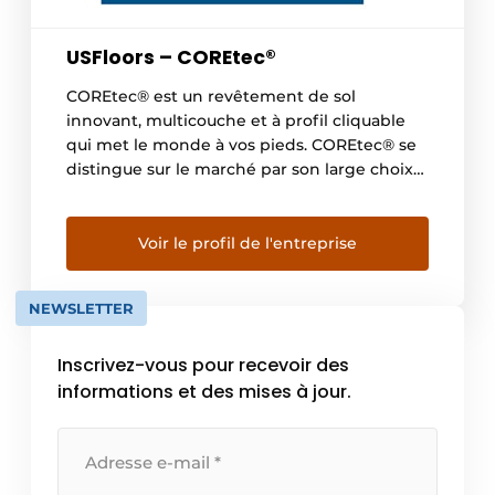
USFloors – COREtec®
COREtec® est un revêtement de sol
innovant, multicouche et à profil cliquable
qui met le monde à vos pieds. COREtec® se
distingue sur le marché par son large choix
de décors authentiques et naturels, sa
composition unique d’âmes spéciales, ses
propriétés remarquables et son confort
Voir le profil de l'entreprise
exceptionnel. La gamme étendue comprend
aujourd’hui plus de 230 décors, […]
NEWSLETTER
Inscrivez-vous pour recevoir des
informations et des mises à jour.