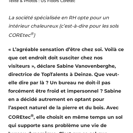
Texte & Photos : US Floors Coretec
Podcasts
Privacy / Cookie statement
La société spécialisée en RH opte pour un
intérieur chaleureux (c’est-à-dire pour les sols
S’inscrire à l’événement
®
COREtec
)
S’inscrire
S’inscrire
« L’agréable sensation d’être chez soi. Voilà ce
Termes et conditions
que cet endroit doit susciter chez nos
visiteurs », déclare Sabine Vanovenberghe,
Video’s
directrice de TopTalents à Deinze. Que veut-
elle dire par là ? Un bureau ne doit-il pas
forcément être froid et impersonnel ? Sabine
en a décidé autrement en optant pour
l’aspect naturel de la pierre et du bois. Avec
®
COREtec
, elle choisit en même temps un sol
qui supporte sans problème une vie de