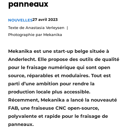
panneaux
Podcasts
Privacy / Cookie statement
27 avril 2023
NOUVELLES
S’inscrire à l’événement
Texte de Anastasia Verleysen
Photographie par Mekanika
S’inscrire
S’inscrire
Mekanika est une start-up belge située à
Termes et conditions
Anderlecht. Elle propose des outils de qualité
Video’s
pour le fraisage numérique qui sont open
source, réparables et modulaires. Tout est
parti d’une ambition pour rendre la
production locale plus accessible.
Récemment, Mekanika a lancé la nouveauté
FAB, une fraiseuse CNC open-source,
polyvalente et rapide pour le fraisage de
panneaux.