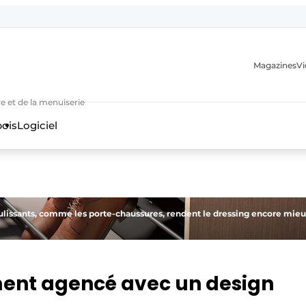
Magazines
Vi
e et de la menuiserie
bois
Logiciel
oulissants, comme les porte-chaussures, rendent le dressing encore mie
n
ment agencé avec un design