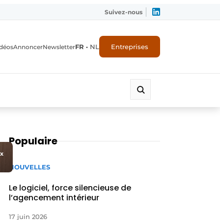
Suivez-nous
FR
•
NL
Entreprises
déos
Annoncer
Newsletter
Populaire
ux
NOUVELLES
Le logiciel, force silencieuse de
l’agencement intérieur
17 juin 2026