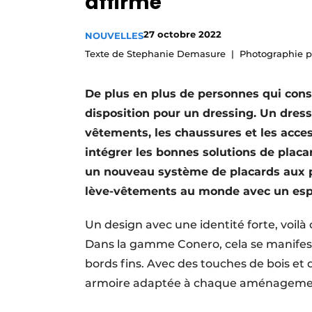
affirmé
Podcasts
27 octobre 2022
NOUVELLES
Privacy / Cookie statement
Texte de Stephanie Demasure
Photographie p
S’inscrire à l’événement
S’inscrire
De plus en plus de personnes qui con
S’inscrire
disposition pour un dressing. Un dressi
vêtements, les chaussures et les acce
Termes et conditions
intégrer les bonnes solutions de placar
Video’s
un nouveau système de placards aux pos
lève-vêtements au monde avec un es
Un design avec une identité forte, voil
Dans la gamme Conero, cela se manifest
bords fins. Avec des touches de bois et d
armoire adaptée à chaque aménageme