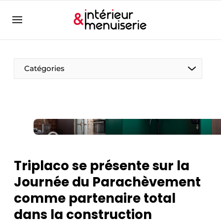
Aanmelden
Bedrijven
Contact
Catégories
Contact
Contact
Contact direct
Emploi
Enregistrer une offre d’emploi
Triplaco se présente sur la
Entreprises
Merci de votre inscription
S’inscrire
Journée du Parachèvement
Home
comme partenaire total
Meest gelezen
dans la construction
Newsletter