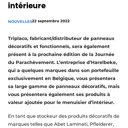
intérieure
Podcasts
Privacy / Cookie statement
22 septembre 2022
NOUVELLES
S’inscrire à l’événement
S’inscrire
Triplaco, fabricant/distributeur de panneaux
S’inscrire
décoratifs et fonctionnels, sera également
présent à la prochaine édition de la Journée
Termes et conditions
du Parachèvement. L’entreprise d’Harelbeke,
Video’s
qui a quelques marques dans son portefeuille
exclusivement en Belgique, vous présentera
sa large gamme de panneaux décoratifs, mais
vous présentera également ses produits à
valeur ajoutée pour le menuisier d’intérieur.
En tant que stockeur des produits décoratifs de
marques telles que Abet Laminati, Pfleiderer,