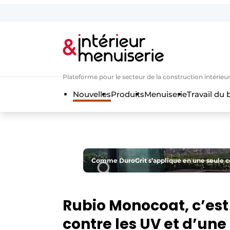
Aanmelden
Bedrijven
Contact
Plateforme pour le secteur de la construction intérieur
Contact
Nouvelles
Produits
Menuiserie
Travail du 
Contact
Contact direct
Emploi
Enregistrer une offre d’emploi
Comme DuroGrit s’applique en une seule co
Entreprises
Merci de votre inscriptio
S’inscrire
Home
Rubio Monocoat, c’est
Meest gelezen
contre les UV et d’une
Newsletter