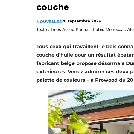
couche
Podcasts
Privacy / Cookie statement
26 septembre 2024
NOUVELLES
S’inscrire à l’événement
Texte : Trees Accou Photos : Rubio Monocoat, 
S’inscrire
Tous ceux qui travaillent le bois con
S’inscrire
couche d’huile pour un résultat épatan
Termes et conditions
fabricant belge propose désormais Du
Video’s
extérieures. Venez admirer ces deux pr
palette de couleurs – à Prowood du 20