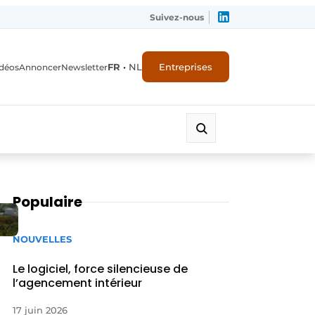
Suivez-nous
FR
•
NL
Entreprises
déos
Annoncer
Newsletter
Populaire
NOUVELLES
Le logiciel, force silencieuse de
l’agencement intérieur
17 juin 2026