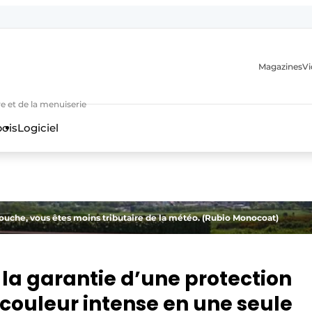
Magazines
Vi
e et de la menuiserie
bois
Logiciel
uche, vous êtes moins tributaire de la météo. (Rubio Monocoat)
n
 la garantie d’une protection
 couleur intense en une seule