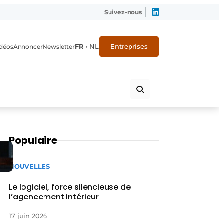
Suivez-nous
FR
•
NL
Entreprises
déos
Annoncer
Newsletter
Populaire
NOUVELLES
Le logiciel, force silencieuse de
l’agencement intérieur
17 juin 2026