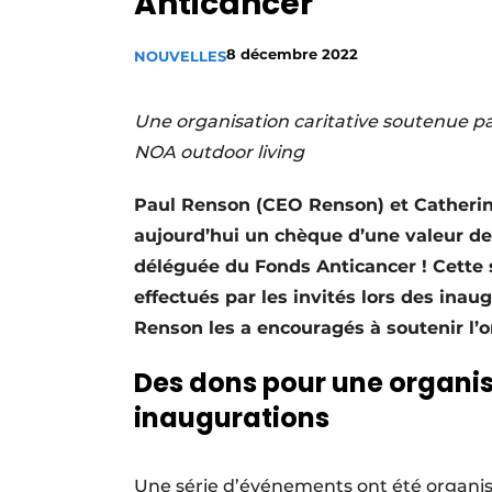
Anticancer
Podcasts
8 décembre 2022
NOUVELLES
Privacy / Cookie statement
S’inscrire à l’événement
Une organisation caritative soutenue pa
S’inscrire
NOA outdoor living
S’inscrire
Paul Renson (CEO Renson) et Catherin
Termes et conditions
aujourd’hui un chèque d’une valeur de
Video’s
déléguée du Fonds Anticancer ! Cette 
effectués par les invités lors des ina
Renson les a encouragés à soutenir l’o
Des dons pour une organisa
inaugurations
Une série d’événements ont été organis