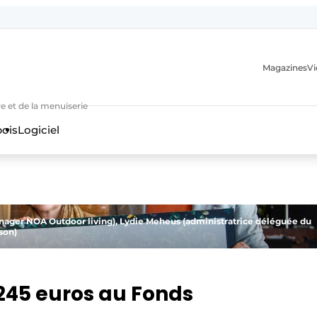
Magazines
Vi
e et de la menuiserie
bois
Logiciel
nager NOA Outdoor living), Lydie Meheus (administratrice déléguée du
son)
n
 245 euros au Fonds