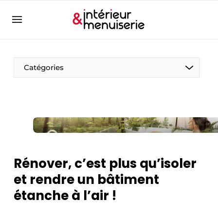
Aanmelden
Bedrijven
Contact
Catégories
Contact
Contact
Contact direct
Emploi
Enregistrer une offre d’emploi
Rénover, c’est plus qu’isoler
Entreprises
Merci de votre inscription
S’inscrire
et rendre un bâtiment
Home
étanche à l’air !
Meest gelezen
Newsletter