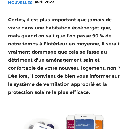
1 avril 2022
NOUVELLES
Podcasts
Privacy / Cookie statement
Certes, iI est plus important que jamais de
S’inscrire à l’événement
vivre dans une habitation écoénergétique,
mais quand on sait que l’on passe 90 % de
S’inscrire
notre temps à l’intérieur en moyenne, il serait
S’inscrire
vraiment dommage que cela se fasse au
Termes et conditions
détriment d’un aménagement sain et
Video’s
confortable de votre nouveau logement, non ?
Dès lors, il convient de bien vous informer sur
le système de ventilation approprié et la
protection solaire la plus efficace.