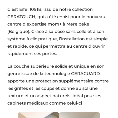
Podcasts
C’est Eifel 1091B, issu de notre collection
Privacy / Cookie statement
CERATOUCH, qui a été choisi pour le nouveau
S’inscrire à l’événement
centre d’expertise mom+ à Merelbeke
(Belgique). Grâce à sa pose sans colle et à son
S’inscrire
système à clic pratique, l’installation est simple
S’inscrire
et rapide, ce qui permettra au centre d’ouvrir
Termes et conditions
rapidement ses portes.
Video’s
La couche supérieure solide et unique en son
genre issue de la technologie CERAGUARD
apporte une protection supplémentaire contre
les griffes et les coups et donne au sol une
texture et un aspect naturels. Idéal pour les
cabinets médicaux comme celui-ci !