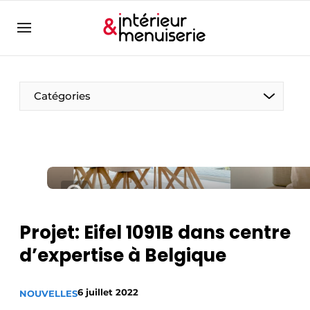
Aanmelden
Bedrijven
Contact
Catégories
Contact
Contact
Contact direct
Emploi
Enregistrer une offre d’emploi
Projet: Eifel 1091B dans centre
Entreprises
Merci de votre inscription
S’inscrire
d’expertise à Belgique
Home
Meest gelezen
6 juillet 2022
NOUVELLES
Newsletter