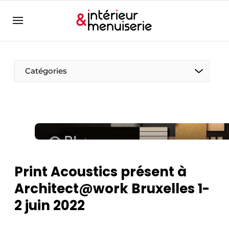
Aanmelden
Bedrijven
Contact
Catégories
Contact
Contact
Contact direct
Emploi
Enregistrer une offre d’emploi
Print Acoustics présent à
Entreprises
Merci de votre inscription
S’inscrire
Architect@work Bruxelles 1-
Home
2 juin 2022
Meest gelezen
Newsletter