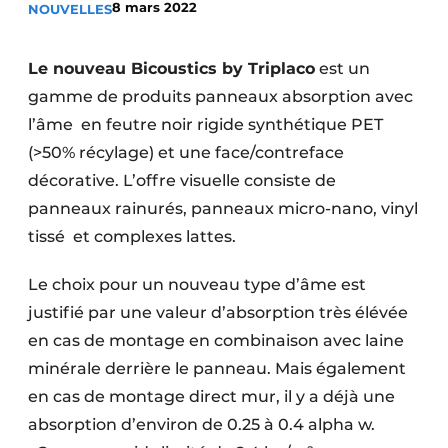
8 mars 2022
NOUVELLES
Podcasts
Privacy / Cookie statement
Le nouveau Bicoustics by Triplaco
est un
S’inscrire à l’événement
gamme de produits panneaux absorption avec
l’âme en feutre noir rigide synthétique PET
S’inscrire
(>50% récylage) et une face/contreface
S’inscrire
décorative. L’offre visuelle consiste de
Termes et conditions
panneaux rainurés, panneaux micro-nano, vinyl
Video’s
tissé et complexes lattes.
Le choix pour un nouveau type d’âme est
justifié par une valeur d’absorption très élévée
en cas de montage en combinaison avec laine
minérale derrière le panneau. Mais également
en cas de montage direct mur, il y a déjà une
absorption d’environ de 0.25 à 0.4 alpha w.