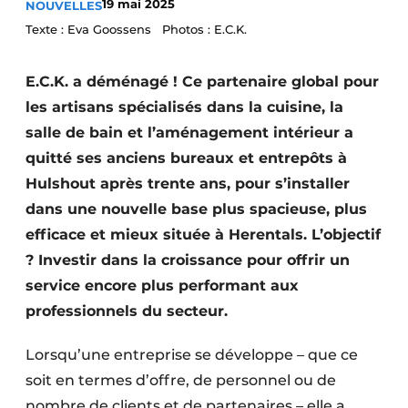
19 mai 2025
NOUVELLES
Podcasts
Texte : Eva Goossens Photos : E.C.K.
Privacy / Cookie statement
E.C.K. a déménagé ! Ce partenaire global pour
S’inscrire à l’événement
les artisans spécialisés dans la cuisine, la
S’inscrire
salle de bain et l’aménagement intérieur a
S’inscrire
quitté ses anciens bureaux et entrepôts à
Termes et conditions
Hulshout après trente ans, pour s’installer
Video’s
dans une nouvelle base plus spacieuse, plus
efficace et mieux située à Herentals. L’objectif
? Investir dans la croissance pour offrir un
service encore plus performant aux
professionnels du secteur.
Lorsqu’une entreprise se développe – que ce
soit en termes d’offre, de personnel ou de
nombre de clients et de partenaires – elle a