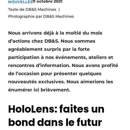
11 octobre 2021
NOUVELLES
Podcasts
Texte de DB&S Machines
Privacy / Cookie statement
Photographie par DB&S Machines
S’inscrire à l’événement
Nous arrivons déjà à la moitié du mois
S’inscrire
d’actions chez DB&S. Nous sommes
S’inscrire
agréablement surpris par la forte
Termes et conditions
participation à nos événements, ateliers et
rencontres d’information. Nous avons profité
Video’s
de l’occasion pour présenter quelques
nouveautés exclusives. Nous aimerions les
énumérer ici brièvement.
HoloLens: faites un
bond dans le futur