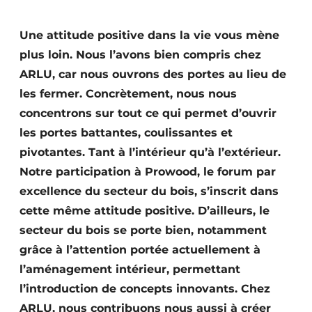
Podcasts
Une attitude positive dans la vie vous mène
Privacy / Cookie statement
plus loin. Nous l’avons bien compris chez
S’inscrire à l’événement
ARLU, car nous ouvrons des portes au lieu de
S’inscrire
les fermer. Concrètement, nous nous
S’inscrire
concentrons sur tout ce qui permet d’ouvrir
les portes battantes, coulissantes et
Termes et conditions
pivotantes. Tant à l’intérieur qu’à l’extérieur.
Video’s
Notre participation à Prowood, le forum par
excellence du secteur du bois, s’inscrit dans
cette même attitude positive. D’ailleurs, le
secteur du bois se porte bien, notamment
grâce à l’attention portée actuellement à
l’aménagement intérieur, permettant
l’introduction de concepts innovants. Chez
ARLU, nous contribuons nous aussi à créer