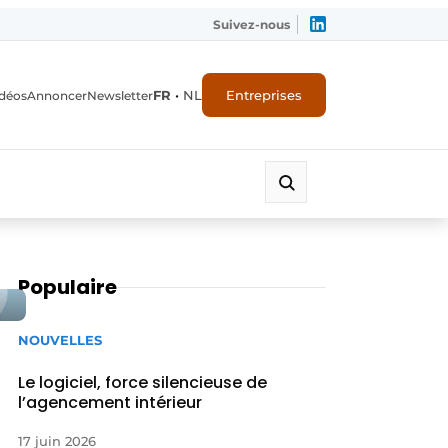
Suivez-nous
FR
•
NL
Entreprises
déos
Annoncer
Newsletter
Populaire
NOUVELLES
Le logiciel, force silencieuse de
l’agencement intérieur
17 juin 2026