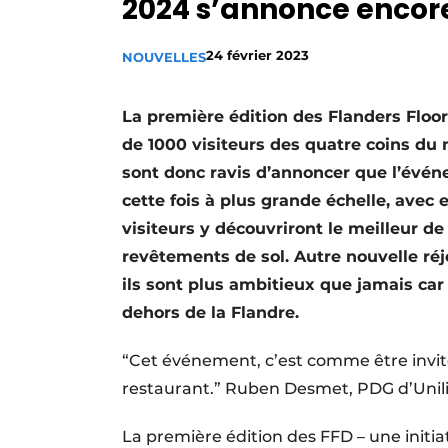
2024 s’annonce encor
Podcasts
Privacy / Cookie statement
24 février 2023
NOUVELLES
S’inscrire à l’événement
La première édition des Flanders Floor
S’inscrire
de 1000 visiteurs des quatre coins du m
S’inscrire
sont donc ravis d’annoncer que l’évé
Termes et conditions
cette fois à plus grande échelle, avec
Video’s
visiteurs y découvriront le meilleur de 
revêtements de sol. Autre nouvelle réj
ils sont plus ambitieux que jamais car
dehors de la Flandre.
“Cet événement, c’est comme être invité 
restaurant.” Ruben Desmet, PDG d’Unili
La première édition des FFD – une initiat