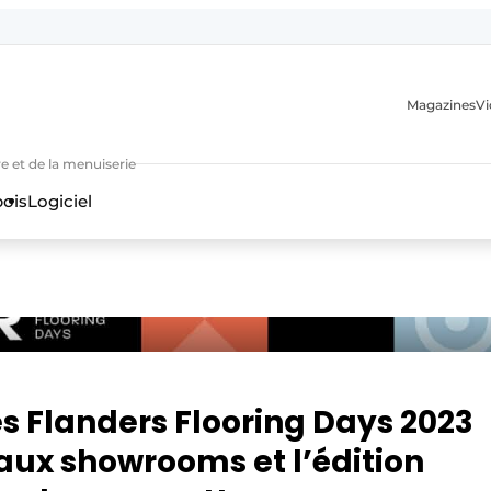
Magazines
Vi
e et de la menuiserie
bois
Logiciel
n
es Flanders Flooring Days 2023
eaux showrooms et l’édition