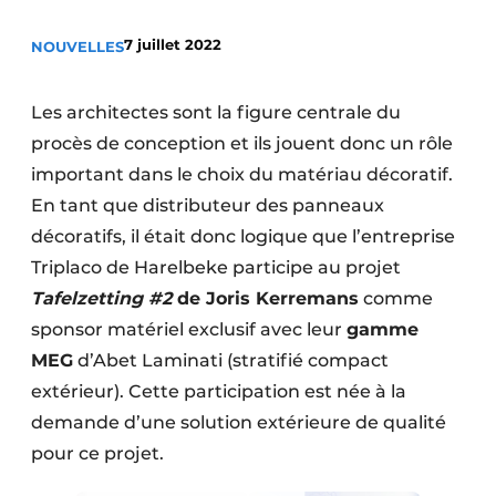
Podcasts
7 juillet 2022
NOUVELLES
Privacy / Cookie statement
S’inscrire à l’événement
Les architectes sont la figure centrale du
S’inscrire
procès de conception et ils jouent donc un rôle
important dans le choix du matériau décoratif.
S’inscrire
En tant que distributeur des panneaux
Termes et conditions
décoratifs, il était donc logique que l’entreprise
Video’s
Triplaco de Harelbeke participe au projet
Tafelzetting #2
de Joris Kerremans
comme
sponsor matériel exclusif avec leur
gamme
MEG
d’Abet Laminati (stratifié compact
extérieur). Cette participation est née à la
demande d’une solution extérieure de qualité
pour ce projet.