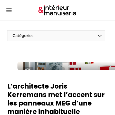
Aanmelden
Bedrijven
Contact
Catégories
Contact
Contact
Contact direct
Emploi
Enregistrer une offre d’emploi
L’architecte Joris
Entreprises
Merci de votre inscription
S’inscrire
Kerremans met l’accent sur
Home
les panneaux MEG d’une
Meest gelezen
manière inhabituelle
Newsletter