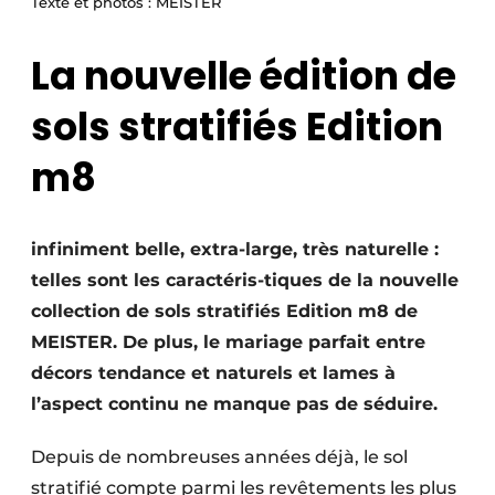
Texte et photos : MEISTER
Podcasts
La nouvelle édition de
Privacy / Cookie statement
S’inscrire à l’événement
sols stratifiés Edition
S’inscrire
m8
S’inscrire
Termes et conditions
infiniment belle, extra-large, très naturelle :
Video’s
telles sont les caractéris-tiques de la nouvelle
collection de sols stratifiés Edition m8 de
MEISTER. De plus, le mariage parfait entre
décors tendance et naturels et lames à
l’aspect continu ne manque pas de séduire.
Depuis de nombreuses années déjà, le sol
stratifié compte parmi les revêtements les plus