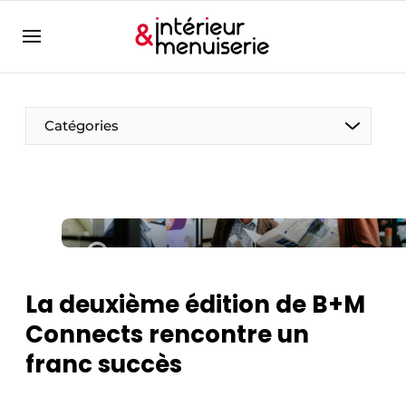
Aanmelden
Bedrijven
Contact
Catégories
Contact
Contact
Contact direct
Emploi
Enregistrer une offre d’emploi
La deuxième édition de B+M
Entreprises
Merci de votre inscription
S’inscrire
Connects rencontre un
Home
franc succès
Meest gelezen
Newsletter