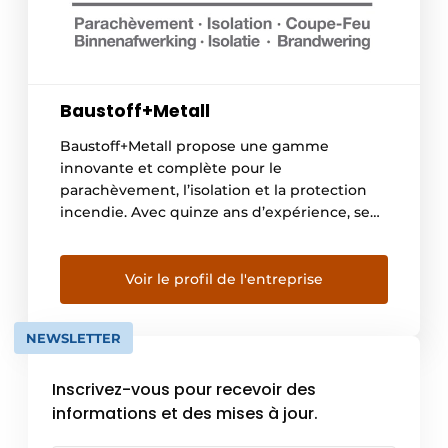
Baustoff+Metall
Baustoff+Metall propose une gamme
innovante et complète pour le
parachèvement, l’isolation et la protection
incendie. Avec quinze ans d’expérience, sept
agences et 120 collaborateurs, l’entreprise
allie une logistique performante à une
expertise approfondie. Grâce à une flotte de
Voir le profil de l'entreprise
trente camions équipés de cages, de grues
et de mécanismes rotatifs uniques,
NEWSLETTER
Baustoff+Metall livre les matériaux
directement […]
Inscrivez-vous pour recevoir des
informations et des mises à jour.