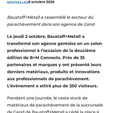
6 octobre 2025
NOUVELLES
Podcasts
Privacy / Cookie statement
Baustoff+Metall a rassemblé le secteur du
S’inscrire à l’événement
parachèvement dans son agence de Gand
S’inscrire
Le jeudi 2 octobre, Baustoff+Metall a
S’inscrire
transformé son agence gantoise en un salon
Termes et conditions
professionnel à l’occasion de la deuxième
Video’s
édition de B+M Connects. Près de 35
partenaires et marques y ont présenté leurs
derniers matériaux, produits et innovations
aux professionnels de parachèvement.
L’événement a attiré plus de 250 visiteurs.
Pendant une journée, le vaste stock de
matériaux de parachèvement de la succursale
de Gand de Baustoff+Metall a cédé la place à