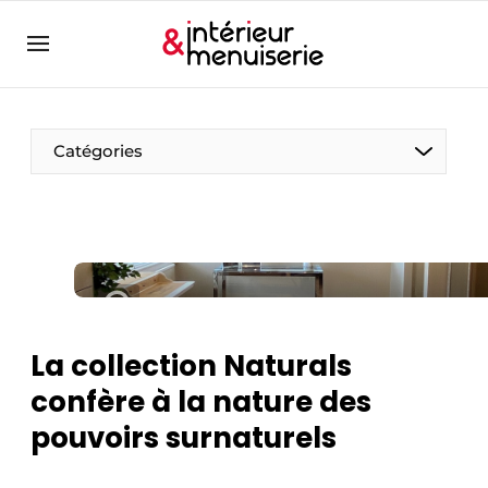
Aanmelden
Bedrijven
Contact
Catégories
Contact
Contact
Contact direct
Emploi
Enregistrer une offre d’emploi
La collection Naturals
Entreprises
Merci de votre inscription
S’inscrire
confère à la nature des
Home
pouvoirs surnaturels
Meest gelezen
Newsletter