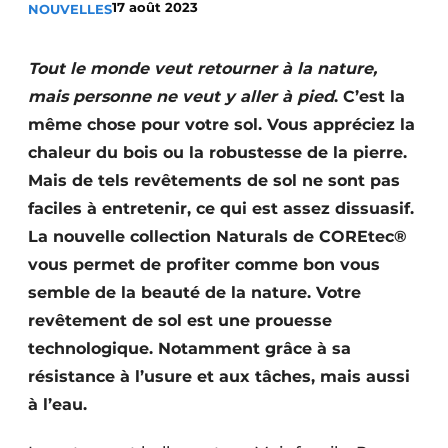
17 août 2023
NOUVELLES
Podcasts
Privacy / Cookie statement
Tout le monde veut retourner à la nature,
S’inscrire à l’événement
mais personne ne veut y aller à pied
. C’est la
même chose pour votre sol. Vous appréciez la
S’inscrire
chaleur du bois ou la robustesse de la pierre.
S’inscrire
Mais de tels revêtements de sol ne sont pas
Termes et conditions
faciles à entretenir, ce qui est assez dissuasif.
Video’s
La nouvelle collection Naturals de COREtec®
vous permet de profiter comme bon vous
semble de la beauté de la nature. Votre
revêtement de sol est une prouesse
technologique. Notamment grâce à sa
résistance à l’usure et aux tâches, mais aussi
à l’eau.