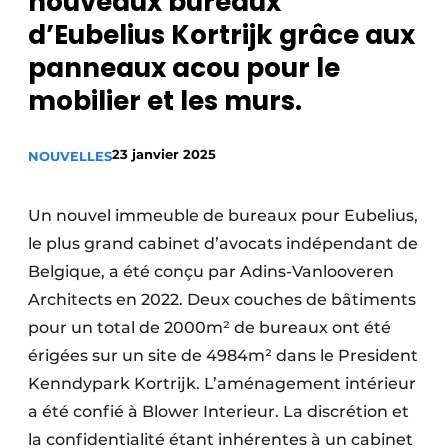
nouveaux bureaux
Podcasts
d’Eubelius Kortrijk grâce aux
Privacy / Cookie statement
panneaux acou pour le
S’inscrire à l’événement
mobilier et les murs.
S’inscrire
23 janvier 2025
NOUVELLES
S’inscrire
Termes et conditions
Un nouvel immeuble de bureaux pour Eubelius,
Video’s
le plus grand cabinet d’avocats indépendant de
Belgique, a été conçu par Adins-Vanlooveren
Architects en 2022. Deux couches de bâtiments
pour un total de 2000m² de bureaux ont été
érigées sur un site de 4984m² dans le President
Kenndypark Kortrijk. L’aménagement intérieur
a été confié à Blower Interieur. La discrétion et
la confidentialité étant inhérentes à un cabinet