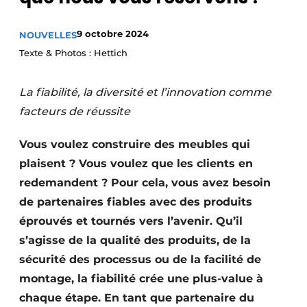
Podcasts
9 octobre 2024
NOUVELLES
Privacy / Cookie statement
Texte & Photos : Hettich
S’inscrire à l’événement
S’inscrire
La fiabilité, la diversité et l’innovation comme
S’inscrire
facteurs de réussite
Termes et conditions
Vous voulez construire des meubles qui
Video’s
plaisent ? Vous voulez que les clients en
redemandent ? Pour cela, vous avez besoin
de partenaires fiables avec des produits
éprouvés et tournés vers l’avenir. Qu’il
s’agisse de la qualité des produits, de la
sécurité des processus ou de la facilité de
montage, la fiabilité crée une plus-value à
chaque étape. En tant que partenaire du