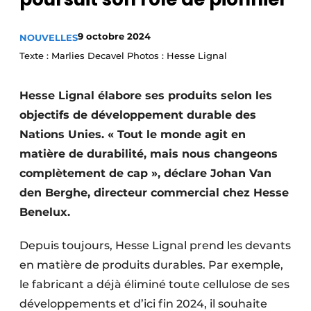
Podcasts
9 octobre 2024
NOUVELLES
Privacy / Cookie statement
Texte : Marlies Decavel Photos : Hesse Lignal
S’inscrire à l’événement
S’inscrire
Hesse Lignal élabore ses produits selon les
S’inscrire
objectifs de développement durable des
Termes et conditions
Nations Unies. « Tout le monde agit en
matière de durabilité, mais nous changeons
Video’s
complètement de cap », déclare Johan Van
den Berghe, directeur commercial chez Hesse
Benelux.
Depuis toujours, Hesse Lignal prend les devants
en matière de produits durables. Par exemple,
le fabricant a déjà éliminé toute cellulose de ses
développements et d’ici fin 2024, il souhaite