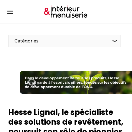
Aanmelden
Bedrijven
Contact
Catégories
Contact
Contact
Contact direct
Emploi
Dans le développement de tous ses produits, Hesse
Lignal garde à l’esprit six piliers, fondés sur les objectifs
de développement durable de l’ONU.
Enregistrer une offre d’emploi
Entreprises
Merci de votre inscription
S’inscrire
Home
Hesse Lignal, le spécialiste
Meest gelezen
des solutions de revêtement,
Newsletter
poursuit son rôle de pionnier