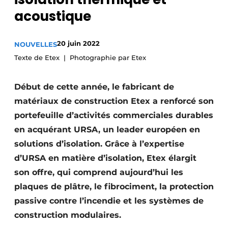
Podcasts
acoustique
Privacy / Cookie statement
20 juin 2022
NOUVELLES
S’inscrire à l’événement
Texte de Etex
Photographie par Etex
S’inscrire
S’inscrire
Début de cette année, le fabricant de
Termes et conditions
matériaux de construction Etex a renforcé son
portefeuille d’activités commerciales durables
Video’s
en acquérant URSA, un leader européen en
solutions d’isolation. Grâce à l’expertise
d’URSA en matière d’isolation, Etex élargit
son offre, qui comprend aujourd’hui les
plaques de plâtre, le fibrociment, la protection
passive contre l’incendie et les systèmes de
construction modulaires.