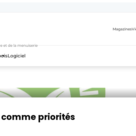
Magazines
Vi
e et de la menuiserie
bois
Logiciel
n
té comme priorités