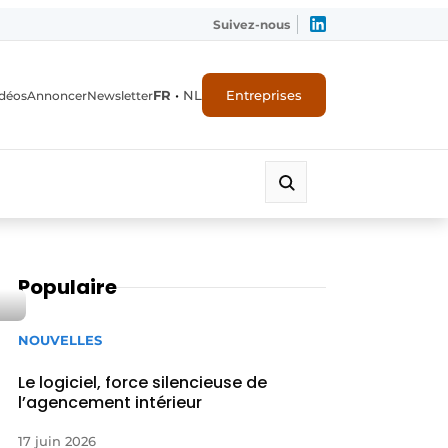
Suivez-nous
FR
•
NL
Entreprises
déos
Annoncer
Newsletter
Populaire
NOUVELLES
Le logiciel, force silencieuse de
l’agencement intérieur
17 juin 2026