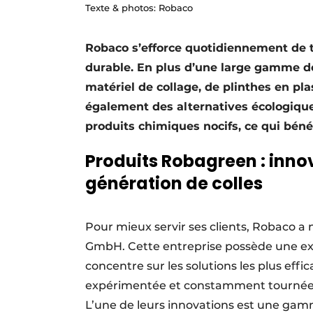
Texte & photos: Robaco
Podcasts
Privacy / Cookie statement
Robaco s’efforce quotidiennement de t
S’inscrire à l’événement
durable. En plus d’une large gamme de 
matériel de collage, de plinthes en p
S’inscrire
également des alternatives écologiqu
S’inscrire
produits chimiques nocifs, ce qui bénéfi
Termes et conditions
Produits Robagreen : inno
Video’s
génération de colles
Pour mieux servir ses clients, Robaco a
GmbH. Cette entreprise possède une expe
concentre sur les solutions les plus eff
expérimentée et constamment tournée ve
L’une de leurs innovations est une gamm