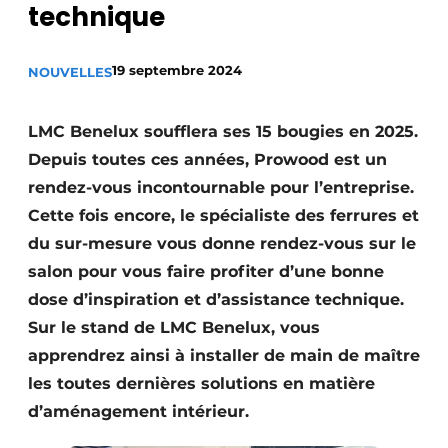
technique
Podcasts
Privacy / Cookie statement
19 septembre 2024
NOUVELLES
S’inscrire à l’événement
S’inscrire
LMC Benelux soufflera ses 15 bougies en 2025.
S’inscrire
Depuis toutes ces années, Prowood est un
rendez-vous incontournable pour l’entreprise.
Termes et conditions
Cette fois encore, le spécialiste des ferrures et
Video’s
du sur-mesure vous donne rendez-vous sur le
salon pour vous faire profiter d’une bonne
dose d’inspiration et d’assistance technique.
Sur le stand de LMC Benelux, vous
apprendrez ainsi à installer de main de maître
les toutes dernières solutions en matière
d’aménagement intérieur.