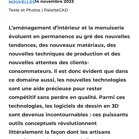
14 novembre 2023
NOUVELLES
Podcasts
Texte et Photos | PaletteCAD
Privacy / Cookie statement
L’aménagement d’intérieur et la menuiserie
S’inscrire à l’événement
évoluent en permanence au gré des nouvelles
S’inscrire
tendances, des nouveaux matériaux, des
S’inscrire
nouvelles techniques de production et des
Termes et conditions
nouvelles attentes des clients-
Video’s
consommateurs. Il est donc évident que dans
ce domaine aussi, les nouvelles technologies
sont une aide précieuse pour rester
compétitif sans perdre en qualité. Parmi ces
technologies, les logiciels de dessin en 3D
sont devenus incontournables : ces puissants
outils conceptuels révolutionnent
littéralement la façon dont les artisans