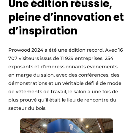
Une édition réussie,
Podcasts
pleine d’innovation et
Privacy / Cookie statement
d’inspiration
S’inscrire à l’événement
S’inscrire
S’inscrire
Prowood 2024 a été une édition record. Avec 16
Termes et conditions
707 visiteurs issus de 11 929 entreprises, 254
exposants et d’impressionnants événements
Video’s
en marge du salon, avec des conférences, des
démonstrations et un véritable défilé de mode
de vêtements de travail, le salon a une fois de
plus prouvé qu’il était le lieu de rencontre du
secteur du bois.