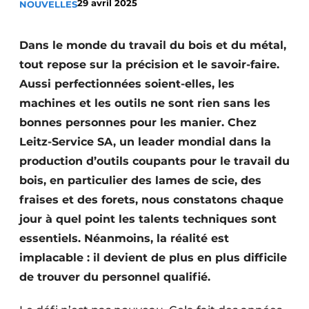
29 avril 2025
NOUVELLES
Podcasts
Privacy / Cookie statement
Dans le monde du travail du bois et du métal,
S’inscrire à l’événement
tout repose sur la précision et le savoir-faire.
Aussi perfectionnées soient-elles, les
S’inscrire
machines et les outils ne sont rien sans les
S’inscrire
bonnes personnes pour les manier. Chez
Termes et conditions
Leitz-Service SA, un leader mondial dans la
Video’s
production d’outils coupants pour le travail du
bois, en particulier des lames de scie, des
fraises et des forets, nous constatons chaque
jour à quel point les talents techniques sont
essentiels. Néanmoins, la réalité est
implacable : il devient de plus en plus difficile
de trouver du personnel qualifié.