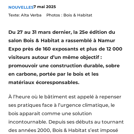
Podcasts
7 mai 2025
NOUVELLES
Texte: Alta Verba Photos : Bois & Habitat
Privacy / Cookie statement
S’inscrire à l’événement
Du 27 au 31 mars dernier, la 25e édition du
S’inscrire
salon Bois & Habitat a rassemblé à Namur
S’inscrire
Expo près de 160 exposants et plus de 12 000
visiteurs autour d’un même objectif :
Termes et conditions
promouvoir une construction durable, sobre
Video’s
en carbone, portée par le bois et les
matériaux écoresponsables.
À l’heure où le bâtiment est appelé à repenser
ses pratiques face à l’urgence climatique, le
bois apparait comme une solution
incontournable. Depuis ses débuts au tournant
des années 2000, Bois & Habitat s’est imposé