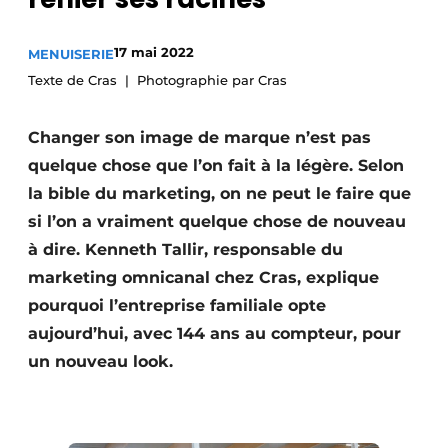
Podcasts
17 mai 2022
MENUISERIE
Privacy / Cookie statement
Texte de Cras
Photographie par Cras
S’inscrire à l’événement
S’inscrire
Changer son image de marque n’est pas
S’inscrire
quelque chose que l’on fait à la légère. Selon
Termes et conditions
la bible du marketing, on ne peut le faire que
si l’on a vraiment quelque chose de nouveau
Video’s
à dire. Kenneth Tallir, responsable du
marketing omnicanal chez Cras, explique
pourquoi l’entreprise familiale opte
aujourd’hui, avec 144 ans au compteur, pour
un nouveau look.