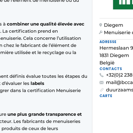
té de l’élément de menuiserie ou du
rs à
combiner une qualité élevée avec
Diegem
x
. La certification prend en
Menuiserie 
enuiserie. Cela concerne l’utilisation
ADRESSE
n chez le fabricant de l’élément de
Hermeslaan 
mière utilisée et le recyclage ou la
1831 Diegem
België
CONTACTS
+32(0)2 238
ent définis évalue toutes les étapes du
mail@bcca
 d’évaluer les
labels
duurzaams
rer dans la certification Menuiserie
CARTE
sure
une plus grande transparence et
cteur. Les fabricants de menuiseries
 produits de ceux de leurs