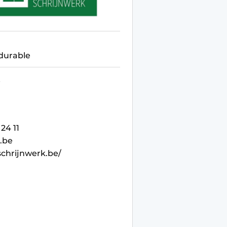
durable
9
 24 11
.be
chrijnwerk.be/