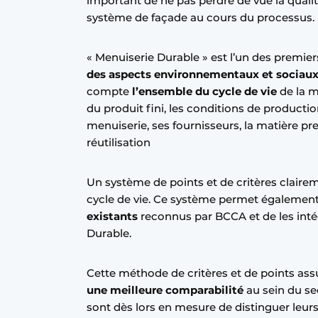
important de ne pas perdre de vue la quali
Podcasts
système de façade au cours du processus.
Privacy / Cookie statement
« Menuiserie Durable » est l’un des premie
S’inscrire à l’événement
des aspects environnementaux et sociau
S’inscrire
compte
l’ensemble du cycle de vie
de la m
du produit fini, les conditions de productio
S’inscrire
menuiserie, ses fournisseurs, la matière pre
Termes et conditions
réutilisation
Video’s
Un système de points et de critères clairem
cycle de vie. Ce système permet également
existants
reconnus par BCCA et de les intég
Durable.
Cette méthode de critères et de points as
une meilleure comparabilité
au sein du se
sont dès lors en mesure de distinguer leurs