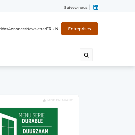
Suivez-nous
FR
•
NL
Entreprises
déos
Annoncer
Newsletter
MISE EN AVANT