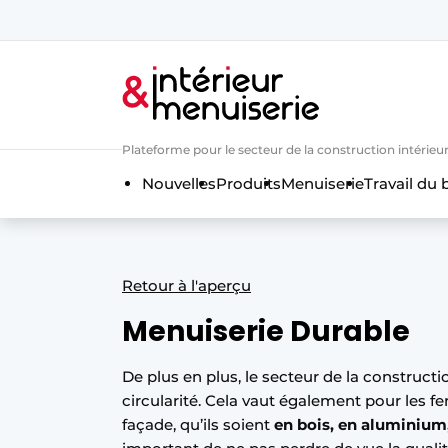
Aanmelden
Bedrijven
Contact
Plateforme pour le secteur de la construction intérieur
Contact
Nouvelles
Produits
Menuiserie
Travail du 
Contact
Contact direct
Emploi
Retour à l'aperçu
Enregistrer une offre d’emploi
Menuiserie Durable
Entreprises
Merci de votre inscriptio
S’inscrire
Home
De plus en plus, le secteur de la construction
circularité. Cela vaut également pour les fe
Meest gelezen
façade, qu’ils soient
en bois, en aluminium
Newsletter