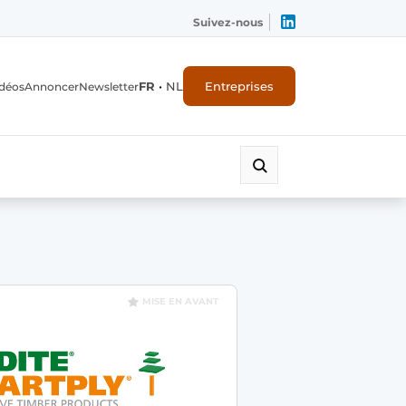
Suivez-nous
FR
•
NL
Entreprises
déos
Annoncer
Newsletter
MISE EN AVANT