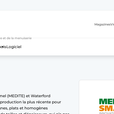
Magazines
Vi
e et de la menuiserie
bois
Logiciel
n
mel (MEDITE) et Waterford
production la plus récente pour
gnes, plats et homogènes