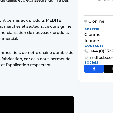
e tailles et d’épaisseurs, qui n’a pas
 ont permis aux produits MEDITE
Clonmel
marchés et secteurs, ce qui signifie
ADRESSE
mmercialisation de nouveaux produits
Clonmel
ommercial.
Irlande
CONTACTS
+44 (0) 13
ommes fiers de notre chaîne durable de
mdfosb.co
fabrication, car cela nous permet de
SOCIALS
et l’application respectent