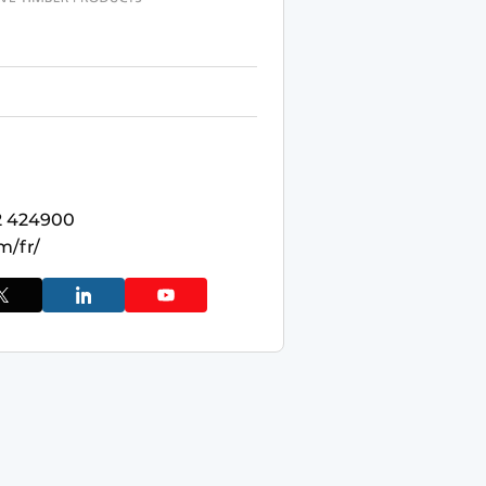
22 424900
m/fr/