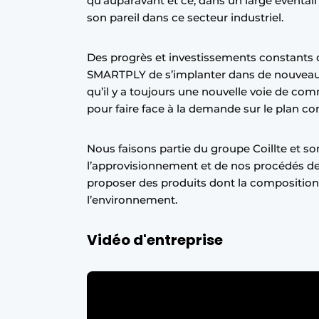
qu’auparavant et ce, dans un large éventail d
Podcasts
son pareil dans ce secteur industriel.
Privacy / Cookie statement
Des progrès et investissements constants
S’inscrire à l’événement
SMARTPLY de s’implanter dans de nouveaux 
S’inscrire
qu’il y a toujours une nouvelle voie de co
pour faire face à la demande sur le plan c
S’inscrire
Termes et conditions
Nous faisons partie du groupe Coillte et s
Video’s
l’approvisionnement et de nos procédés de 
proposer des produits dont la composition 
l’environnement.
Vidéo d'entreprise