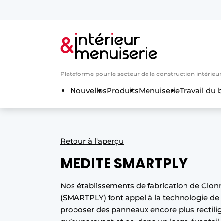
Aanmelden
Bedrijven
Contact
Plateforme pour le secteur de la construction intérieur
Contact
Nouvelles
Produits
Menuiserie
Travail du 
Contact
Contact direct
Emploi
Retour à l'aperçu
Enregistrer une offre d’emploi
MEDITE SMARTPLY
Entreprises
Merci de votre inscriptio
S’inscrire
Home
Nos établissements de fabrication de Clon
(SMARTPLY) font appel à la technologie de 
Meest gelezen
proposer des panneaux encore plus rectili
Newsletter