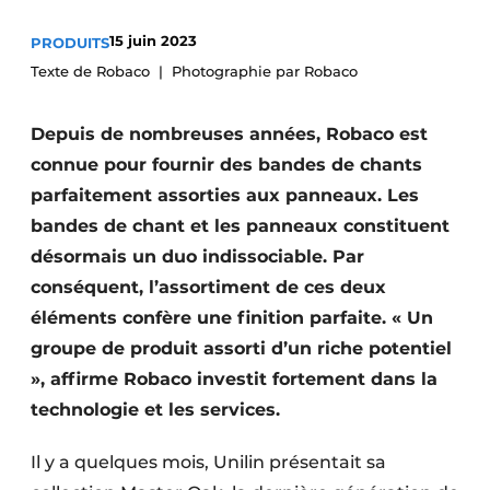
Podcasts
15 juin 2023
PRODUITS
Privacy / Cookie statement
Texte de Robaco
Photographie par Robaco
S’inscrire à l’événement
Depuis de nombreuses années, Robaco est
S’inscrire
connue pour fournir des bandes de chants
S’inscrire
parfaitement assorties aux panneaux. Les
Termes et conditions
bandes de chant et les panneaux constituent
Video’s
désormais un duo indissociable. Par
conséquent, l’assortiment de ces deux
éléments confère une finition parfaite. « Un
groupe de produit assorti d’un riche potentiel
», affirme Robaco investit fortement dans la
technologie et les services.
Il y a quelques mois, Unilin présentait sa