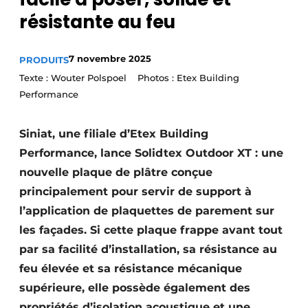
Podcasts
résistante au feu
Privacy / Cookie statement
7 novembre 2025
PRODUITS
S’inscrire à l’événement
Texte : Wouter Polspoel Photos : Etex Building
S’inscrire
Performance
S’inscrire
Termes et conditions
Siniat, une filiale d’Etex Building
Performance, lance Solidtex Outdoor XT : une
Video’s
nouvelle plaque de plâtre conçue
principalement pour servir de support à
l’application de plaquettes de parement sur
les façades. Si cette plaque frappe avant tout
par sa facilité d’installation, sa résistance au
feu élevée et sa résistance mécanique
supérieure, elle possède également des
propriétés d’isolation acoustique et une