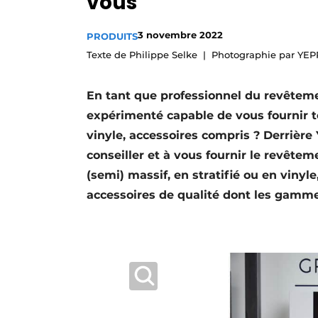
vous
Podcasts
3 novembre 2022
PRODUITS
Privacy / Cookie statement
Texte de Philippe Selke
Photographie par YEP
S’inscrire à l’événement
S’inscrire
En tant que professionnel du revêteme
S’inscrire
expérimenté capable de vous fournir t
vinyle, accessoires compris ? Derrière
Termes et conditions
conseiller et à vous fournir le revêtem
Video’s
(semi) massif, en stratifié ou en vinyle
accessoires de qualité dont les gamme