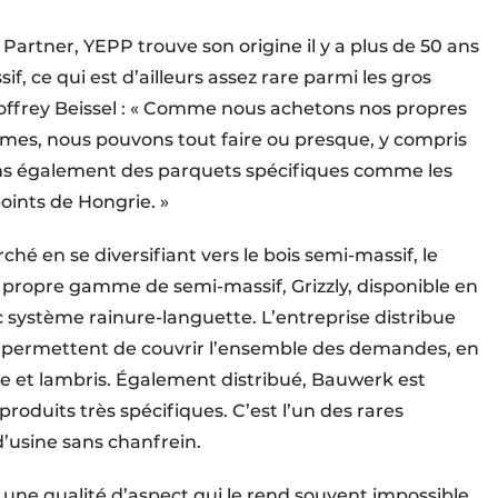
artner, YEPP trouve son origine il y a plus de 50 ans
 ce qui est d’ailleurs assez rare parmi les gros
eoffrey Beissel : « Comme nous achetons nos propres
êmes, nous pouvons tout faire ou presque, y compris
ns également des parquets spécifiques comme les
points de Hongrie. »
ché en se diversifiant vers le bois semi-massif, le
 sa propre gamme de semi-massif, Grizzly, disponible en
c système rainure-languette. L’entreprise distribue
i permettent de couvrir l’ensemble des demandes, en
nyle et lambris. Également distribué, Bauwerk est
produits très spécifiques. C’est l’un des rares
d’usine sans chanfrein.
 une qualité d’aspect qui le rend souvent impossible