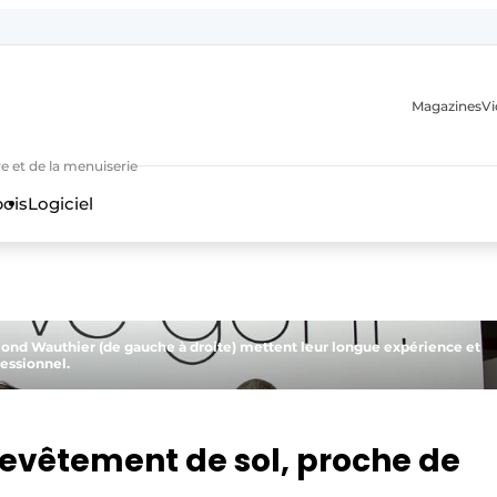
Magazines
Vi
e et de la menuiserie
bois
Logiciel
mond Wauthier (de gauche à droite) mettent leur longue expérience et
fessionnel.
n
revêtement de sol, proche de