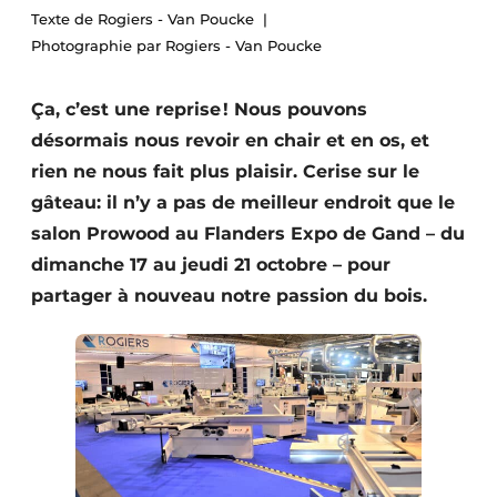
Texte de Rogiers - Van Poucke
Podcasts
Photographie par Rogiers - Van Poucke
Privacy / Cookie statement
S’inscrire à l’événement
Ça, c’est une reprise ! Nous pouvons
S’inscrire
désormais nous revoir en chair et en os, et
rien ne nous fait plus plaisir. Cerise sur le
S’inscrire
gâteau: il n’y a pas de meilleur endroit que le
Termes et conditions
salon Prowood au Flanders Expo de Gand – du
Video’s
dimanche 17 au jeudi 21 octobre – pour
partager à nouveau notre passion du bois.