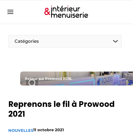
Aanmelden
Bedrijven
Contact
Catégories
Contact
Contact
Contact direct
Emploi
Retour sur Prowood 2018.
Enregistrer une offre d’emploi
Entreprises
Merci de votre inscription
S’inscrire
Reprenons le fil à Prowood
Home
2021
Meest gelezen
Newsletter
11 octobre 2021
NOUVELLES