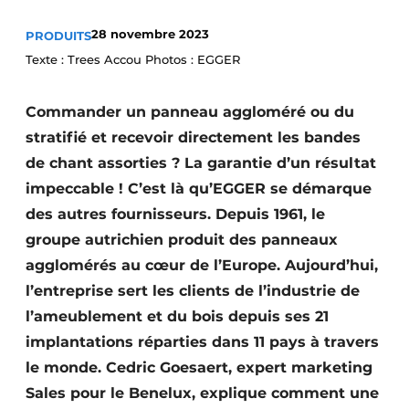
Podcasts
28 novembre 2023
PRODUITS
Privacy / Cookie statement
Texte : Trees Accou Photos : EGGER
S’inscrire à l’événement
Commander un panneau aggloméré ou du
S’inscrire
stratifié et recevoir directement les bandes
S’inscrire
de chant assorties ? La garantie d’un résultat
Termes et conditions
impeccable ! C’est là qu’EGGER se démarque
Video’s
des autres fournisseurs. Depuis 1961, le
groupe autrichien produit des panneaux
agglomérés au cœur de l’Europe. Aujourd’hui,
l’entreprise sert les clients de l’industrie de
l’ameublement et du bois depuis ses 21
implantations réparties dans 11 pays à travers
le monde. Cedric Goesaert, expert marketing
Sales pour le Benelux, explique comment une